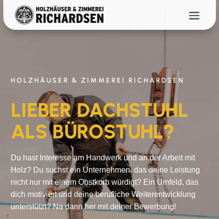
Video-
Player
HOLZHÄUSER & ZIMMEREI RICHARDSEN
LIEBER DACHSTUHL
ALS BÜROSTUHL?
Du hast Interesse am Handwerk und an der Arbeit mit
Holz? Du suchst ein Unternehmen, das deine Leistung
nicht nur mit einem Obstkorb würdigt? Ein Umfeld, das
dich motiviert und deine berufliche Weiterentwicklung
unterstützt? Na dann her mit deiner Bewerbung!